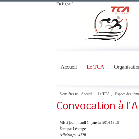
En ligne ?
Accueil
Le TCA
Organisatio
Vous êtes ici :
Accueil
Le TCA
Espace des Jam
Convocation à l'
Mis à jour : mardi 14 janvier 2014 18:59
Écrit par Léponge
Affichages : 4328