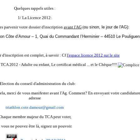
Quelques rappels utiles :
1/ La Licence 2012:
ou sinon, le jour de l'AG)
es parvenir votre dossier d'inscription
avant l'AG
(
:
on Côte d’Amour – 1, Quai du Commandant l’Herminier – 44510 Le Pouliguen
r d'inscription est complet, à savoir : Cf
l
'espace licence 2012 sur le site
TCA 2012 - Adulte ou enfant, Le certificat médical ...
e
t le Chèque!!!!
l'Election du conseil d'administration du club:
la, merci de vous manifester avant l'Ag. Comment? En envoyant votre candidature 
adresse
triathlon.cote.damour@gmail.com
Chaque membre majeur du TCA peut voter,
i vous ne pouvez être là, signez un pouvoir.