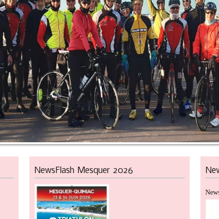
NewsFlash
Mesquer 2026
Ne
News