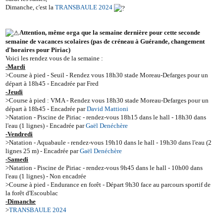
Dimanche, c'est la
TRANSBAULE 2024
Attention, même orga que la semaine dernière pour cette seconde
semaine de vacances scolaires (pas de créneau à Guérande, changement
d'horaires pour Piriac)
Voici les rendez vous de la semaine :
-Mardi
>Course à pied - Seuil - Rendez vous 18h30 stade Moreau-Defarges pour un
départ à 18h45 - Encadrée par Fred
-Jeudi
>Course à pied : VMA - Rendez vous 18h30 stade Moreau-Defarges pour un
départ à 18h45 - Encadrée par
David Mattioni
>Natation - Piscine de Piriac - rendez-vous 18h15 dans le hall - 18h30 dans
l'eau (1 lignes) - Encadrée par
Gaël Denéchère
-Vendredi
>Natation - Aquabaule - rendez-vous 19h10 dans le hall - 19h30 dans l'eau (2
lignes 25 m) - Encadrée par
Gaël Denéchère
-Samedi
>Natation - Piscine de Piriac - rendez-vous 9h45 dans le hall - 10h00 dans
l'eau (1 lignes) - Non encadrée
>Course à pied - Endurance en forêt - Départ 9h30 face au parcours sportif de
la forêt d'Escoublac
-Dimanche
>
TRANSBAULE 2024